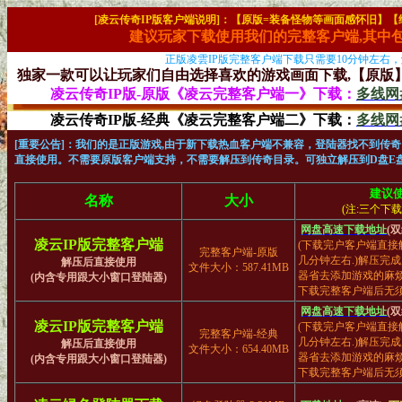
[凌云传奇IP版客户端说明]：【原版=装备怪物等画面感怀旧】
建议玩家下载使用我们的完整客户端,其中包含
正版凌雲IP版完整客户端下载只需要10分钟左右
独家一款可以让玩家们自由选择喜欢的游戏画面下载,【原版】
凌云传奇IP版-原版《凌云完整客户端一》下载：
多线网
凌云传奇IP版-经典《凌云完整客户端二》下载：
多线网
[重要公告]：我们的是正版游戏,由于新下载热血客户端不兼容，登陆器找不到传
直接使用。不需要原版客户端支持，不需要解压到传奇目录。可独立解压到D盘E
建议使
名称
大小
(注:三个下
网盘高速下载地址
(
凌云IP版完整客户端
(下载完户客户端直接
完整客户端-原版
几分钟左右.)解压完
解压后直接使用
文件大小：587.41MB
器省去添加游戏的麻烦
(内含专用跟大小窗口登陆器)
下载完整客户端后无须
网盘高速下载地址
(
凌云IP版完整客户端
(下载完户客户端直接
完整客户端-经典
几分钟左右.)解压完
解压后直接使用
文件大小：654.40MB
器省去添加游戏的麻烦
(内含专用跟大小窗口登陆器)
下载完整客户端后无须