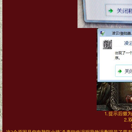
⒈提示后缀为.d
⒉